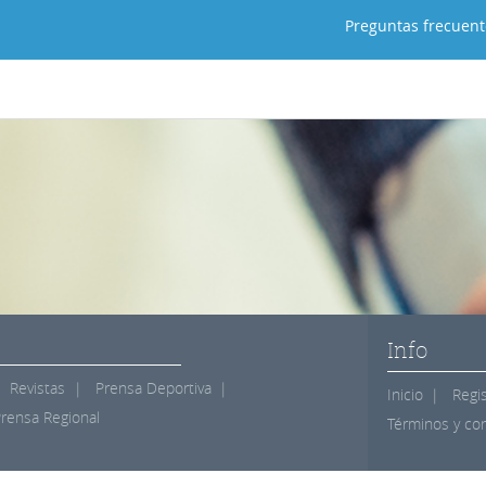
Preguntas frecuent
Revistas
Prensa Deportiva
Inicio
Regi
rensa Regional
Términos y co