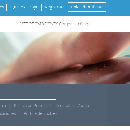
es
¿Qué es Orbyt?
Regístrate
Hola, identifícate
¡VER PROMOCIONES!
Canjea tu código
stro
Política de Protección de datos
Ayuda
ndiciones
Politica de cookies